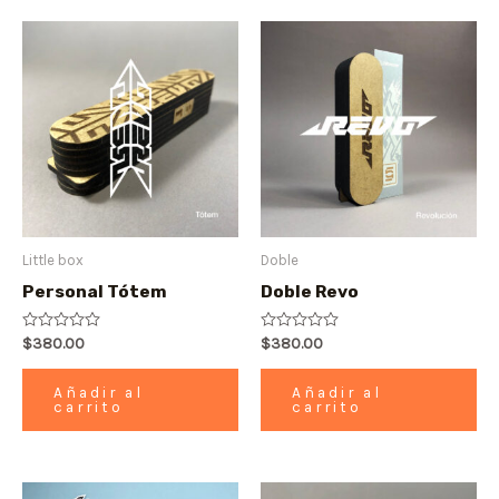
Little box
Doble
Personal Tótem
Doble Revo
Valorado
$
380.00
Valorado
$
380.00
con
con
0
0
de
de
Añadir al
Añadir al
5
5
carrito
carrito