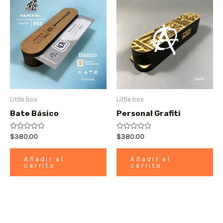
Little box
Little box
Bate Básico
Personal Grafiti
Valorado
$
380.00
Valorado
$
380.00
con
con
0
0
de
de
Añadir al
Añadir al
5
5
carrito
carrito