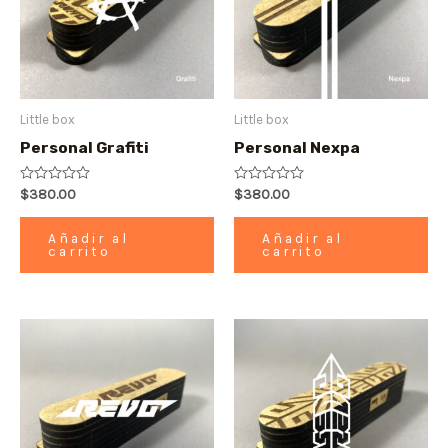
Little box
Little box
Personal Grafiti
Personal Nexpa
Valorado
$
380.00
Valorado
$
380.00
con
con
0
0
de
de
Añadir al
Añadir al
5
5
carrito
carrito