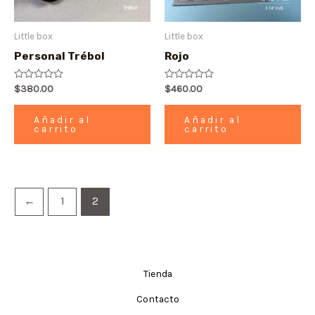
Little box
Little box
Personal Trébol
Rojo
Valorado
$
380.00
Valorado
$
460.00
con
con
0
0
de
de
Añadir al
Añadir al
5
5
carrito
carrito
←
1
2
Tienda
Contacto