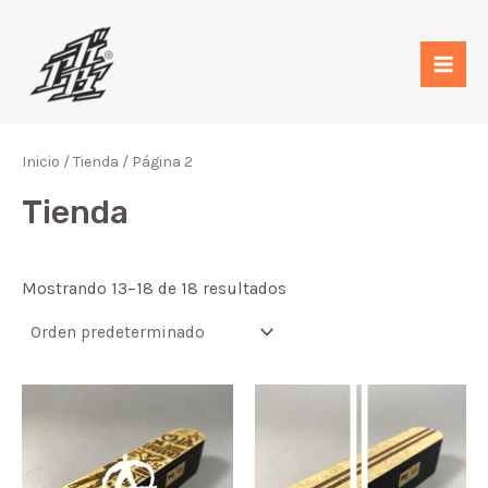
Ir
Mai
al
Men
contenido
Inicio
/
Tienda
/ Página 2
Tienda
Mostrando 13–18 de 18 resultados