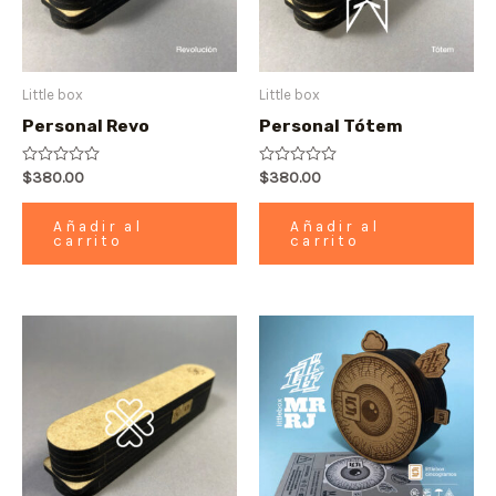
Little box
Little box
Personal Revo
Personal Tótem
Valorado
$
380.00
Valorado
$
380.00
con
con
0
0
de
de
Añadir al
Añadir al
5
5
carrito
carrito